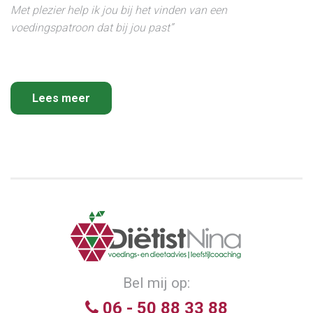
Met plezier help ik jou bij het vinden van een
voedingspatroon dat bij jou past”
Lees meer
Bel mij op:
06 - 50 88 33 88