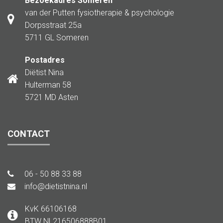
Bezoekadres Someren
van der Putten fysiotherapie & psychologie
Dorpsstraat 25a
5711 GL Someren
Postadres
Diëtist Nina
Hulterman 58
5721 MD Asten
CONTACT
06 - 50 88 33 88
info@dietistnina.nl
KvK 66106168
BTW NL216506888B01